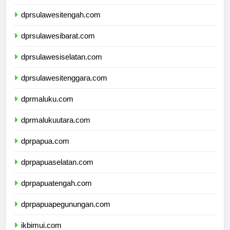
dprgorontalo.com
dprsulawesitengah.com
dprsulawesibarat.com
dprsulawesiselatan.com
dprsulawesitenggara.com
dprmaluku.com
dprmalukuutara.com
dprpapua.com
dprpapuaselatan.com
dprpapuatengah.com
dprpapuapegunungan.com