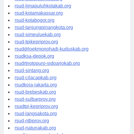
rsud-pasuruankota.org
rsud-limapuluhkotakab.org
rsud-kotamakassar.org
rsud-kotabogor.org
rsud-tanjungpinangkota.org
rsud-simeuluekab.org
rsud-tpikepriprov.org
rsuddrloekmonohadi-kuduskab.org
rsudksa-depok.org
rsudrtnotopuro-sidoarjokab.org
rsud-sintang.org
rsud-cilacapkab.org
rsudkoja-jakarta.org
rsud-brebeskab.org
rsud-sulbarprov.org
rsudtpi-kepriprov.org
rsud-langsakota.org
rsud-ntbprov.org
rsud-natunakab.org