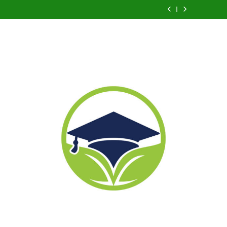
Universitas
Memahami
Universitas
Inovasi
di
Tempat
Universitas
Inovasi
di
Islam:
Kurikulum
Islam:
di
Universitas
Berkembangnya
Islam:
di
Universitas
Tempat
Universitas
Integrasi
Universitas
Islam:
Pemimpin
Integrasi
Universitas
Islam:
Berkembangnya
Islam:
Agama
Islam
Meningkatkan
Masa
Agama
Islam
Meningkatkan
Pemimpin
Integrasi
dan
untuk
Daya
Depan
dan
untuk
Daya
Masa
Agama
Ilmu
Pembelajaran
Saing
Ilmu
Pembelajaran
Saing
Depan
dan
Pengetahuan
Modern
Mahasiswa
Pengetahuan
Modern
Mahasiswa
Ilmu
Pengetahuan