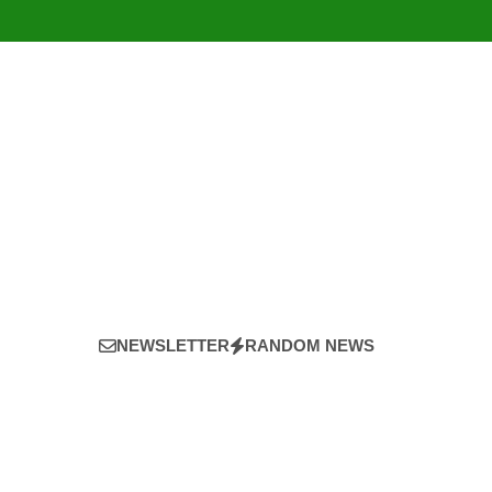
NEWSLETTER
RANDOM NEWS