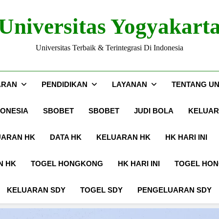
Universitas Yogyakart
Universitas Terbaik & Terintegrasi Di Indonesia
ARAN
PENDIDIKAN
LAYANAN
TENTANG UN
DONESIA
SBOBET
SBOBET
JUDI BOLA
KELUAR
UARAN HK
DATA HK
KELUARAN HK
HK HARI INI
N HK
TOGEL HONGKONG
HK HARI INI
TOGEL HO
KELUARAN SDY
TOGEL SDY
PENGELUARAN SDY