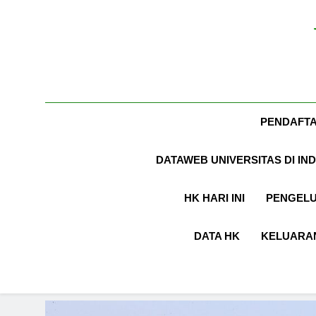
PENDAFT
DATAWEB UNIVERSITAS DI IN
HK HARI INI
PENGEL
DATA HK
KELUARA