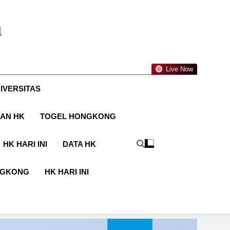
a
Live Now
IVERSITAS
AN HK
TOGEL HONGKONG
HK HARI INI
DATA HK
NGKONG
HK HARI INI