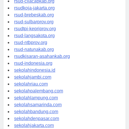
rsud-cilacapkab.org
rsudkoja-jakarta.org
rsud-brebeskab.org
rsud-sulbarprov.org
rsudtpi-kepriprov.org
rsud-langsakota.org
rsud-ntbprov.org
rsud-natunakab.org
rsudkisaran-asahankab.org
rsud-indonesia.org
sekolahindonesia.id
sekolahjambi.com
sekolahriau.com
sekolahpalembang.com
sekolahlampung.com
sekolahsamarinda.com
sekolahbandung.com
sekolahdenpasar.com