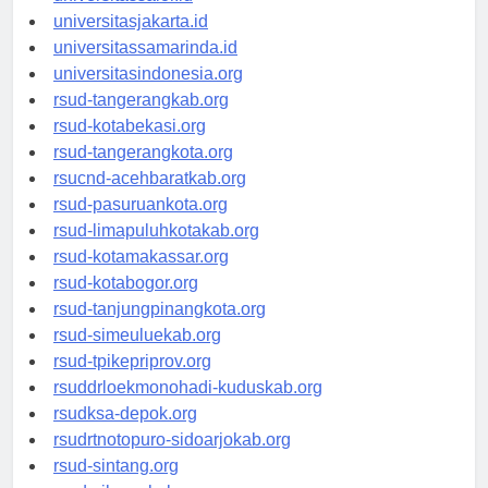
universitassalor.id
universitasjakarta.id
universitassamarinda.id
universitasindonesia.org
rsud-tangerangkab.org
rsud-kotabekasi.org
rsud-tangerangkota.org
rsucnd-acehbaratkab.org
rsud-pasuruankota.org
rsud-limapuluhkotakab.org
rsud-kotamakassar.org
rsud-kotabogor.org
rsud-tanjungpinangkota.org
rsud-simeuluekab.org
rsud-tpikepriprov.org
rsuddrloekmonohadi-kuduskab.org
rsudksa-depok.org
rsudrtnotopuro-sidoarjokab.org
rsud-sintang.org