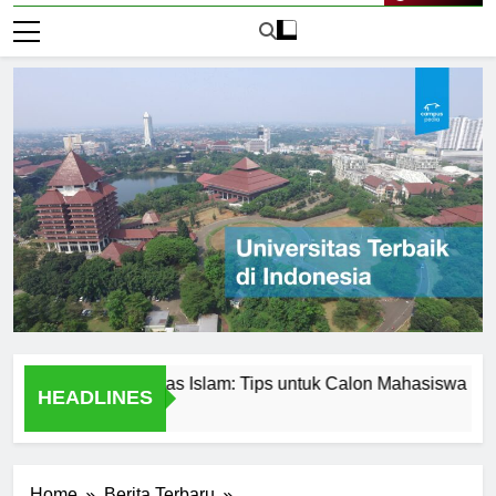
Live Now
an di Universitas Islam: Tips untuk Calon Mahasiswa
Uni
HEADLINES
1 Ha