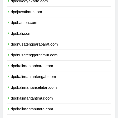
dpddiyogyakarta.com
dpdjawatimur.com
dpdbanten.com
dpdbali.com
dpdnusatenggarabarat.com
dpdnusatenggaratimur.com
dpdkalimantanbarat.com
dpdkalimantantengah.com
dpdkalimantanselatan.com
dpdkalimantantimur.com
dpdkalimantanutara.com