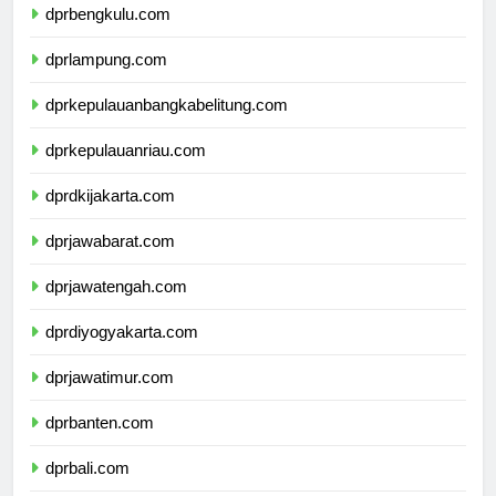
dprbengkulu.com
dprlampung.com
dprkepulauanbangkabelitung.com
dprkepulauanriau.com
dprdkijakarta.com
dprjawabarat.com
dprjawatengah.com
dprdiyogyakarta.com
dprjawatimur.com
dprbanten.com
dprbali.com