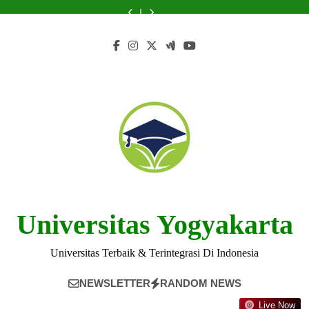
Skip
di
Islam:
Universitas
Peranannya
di
Islam:
Universitas
dan
Inovasi
Universitas
Membuka
Islam:
dalam
Universitas
Membuka
Islam:
Peranannya
di
to
Islam
Peluang
Tips
Masyarakat
Islam
Peluang
Tips
dalam
Universitas
content
untuk
Karir
untuk
Multikultural
untuk
Karir
untuk
Masyarakat
Islam
Pembelajaran
Calon
Pembelajaran
Calon
Multikultural
untuk
Modern
Mahasiswa
Modern
Mahasiswa
Pembelajaran
Modern
Universitas Yogyakarta
Universitas Terbaik & Terintegrasi Di Indonesia
NEWSLETTER
RANDOM NEWS