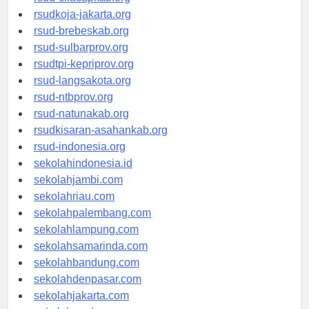
rsud-cilacapkab.org
rsudkoja-jakarta.org
rsud-brebeskab.org
rsud-sulbarprov.org
rsudtpi-kepriprov.org
rsud-langsakota.org
rsud-ntbprov.org
rsud-natunakab.org
rsudkisaran-asahankab.org
rsud-indonesia.org
sekolahindonesia.id
sekolahjambi.com
sekolahriau.com
sekolahpalembang.com
sekolahlampung.com
sekolahsamarinda.com
sekolahbandung.com
sekolahdenpasar.com
sekolahjakarta.com