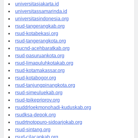
universitassalor.id
universitasjakarta.id
universitassamarinda.id
universitasindonesia.org
rsud-tangerangkab.org
rsud-kotabekasi.org
rsud-tangerangkota.org
rsucnd-acehbaratkab.org
rsud-pasuruankota.org
rsud-limapuluhkotakab.org
rsud-kotamakassar.org
rsud-kotabogor.org
rsud-tanjungpinangkota.org
rsud-simeuluekab.org
rsud-tpikepriprov.org
rsuddrloekmonohadi-kuduskab.org
rsudksa-depok.org
rsudrtnotopuro-sidoarjokab.org
rsud-sintang.org