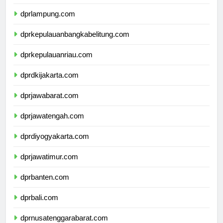
dprbengkulu.com
dprlampung.com
dprkepulauanbangkabelitung.com
dprkepulauanriau.com
dprdkijakarta.com
dprjawabarat.com
dprjawatengah.com
dprdiyogyakarta.com
dprjawatimur.com
dprbanten.com
dprbali.com