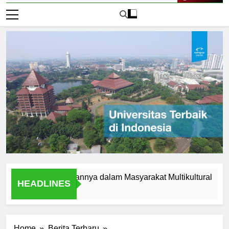
Live Now
slam dan Peranannya dalam Masyarakat Multikultural
Stud
HEADLINES
1 Har