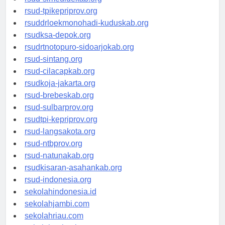
rsud-simeuluekab.org
rsud-tpikepriprov.org
rsuddrloekmonohadi-kuduskab.org
rsudksa-depok.org
rsudrtnotopuro-sidoarjokab.org
rsud-sintang.org
rsud-cilacapkab.org
rsudkoja-jakarta.org
rsud-brebeskab.org
rsud-sulbarprov.org
rsudtpi-kepriprov.org
rsud-langsakota.org
rsud-ntbprov.org
rsud-natunakab.org
rsudkisaran-asahankab.org
rsud-indonesia.org
sekolahindonesia.id
sekolahjambi.com
sekolahriau.com