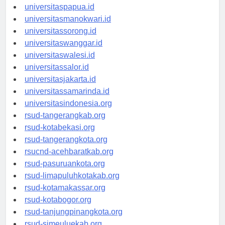
universitasjayapura.id
universitaspapua.id
universitasmanokwari.id
universitassorong.id
universitaswanggar.id
universitaswalesi.id
universitassalor.id
universitasjakarta.id
universitassamarinda.id
universitasindonesia.org
rsud-tangerangkab.org
rsud-kotabekasi.org
rsud-tangerangkota.org
rsucnd-acehbaratkab.org
rsud-pasuruankota.org
rsud-limapuluhkotakab.org
rsud-kotamakassar.org
rsud-kotabogor.org
rsud-tanjungpinangkota.org