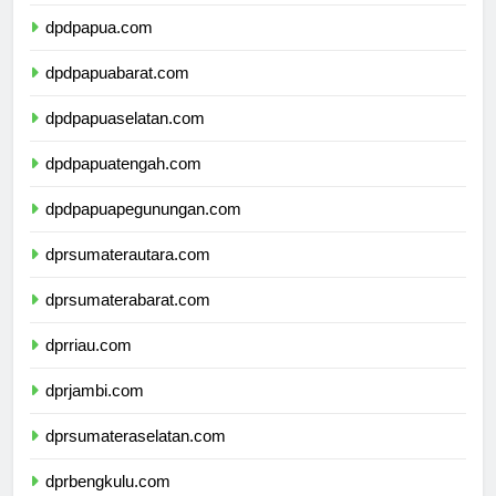
dpdmalukuutara.com
dpdpapua.com
dpdpapuabarat.com
dpdpapuaselatan.com
dpdpapuatengah.com
dpdpapuapegunungan.com
dprsumaterautara.com
dprsumaterabarat.com
dprriau.com
dprjambi.com
dprsumateraselatan.com