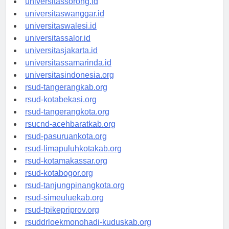
universitassorong.id
universitaswanggar.id
universitaswalesi.id
universitassalor.id
universitasjakarta.id
universitassamarinda.id
universitasindonesia.org
rsud-tangerangkab.org
rsud-kotabekasi.org
rsud-tangerangkota.org
rsucnd-acehbaratkab.org
rsud-pasuruankota.org
rsud-limapuluhkotakab.org
rsud-kotamakassar.org
rsud-kotabogor.org
rsud-tanjungpinangkota.org
rsud-simeuluekab.org
rsud-tpikepriprov.org