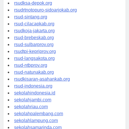
rsuddrloekmonohadi-kuduskab.org
rsudksa-depok.org
rsudrtnotopuro-sidoarjokab.org
rsud-sintang.org
rsud-cilacapkab.org
rsudkoja-jakarta.org
rsud-brebeskab.org
rsud-sulbarprov.org
rsudtpi-kepriprov.org
rsud-langsakota.org
rsud-ntbprov.org
rsud-natunakab.org
rsudkisaran-asahankab.org
rsud-indonesia.org
sekolahindonesia.id
sekolahjambi.com
sekolahriau.com
sekolahpalembang.com
sekolahlampung.com