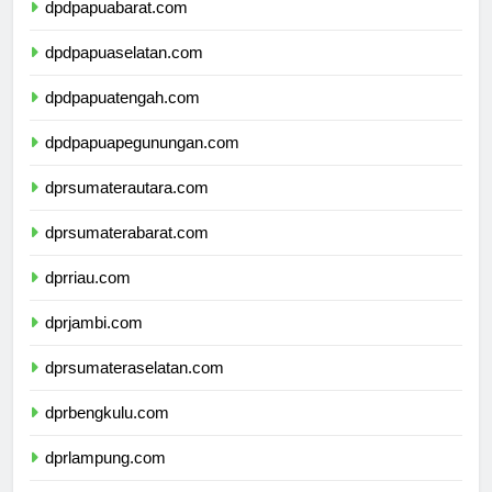
dpdpapuabarat.com
dpdpapuaselatan.com
dpdpapuatengah.com
dpdpapuapegunungan.com
dprsumaterautara.com
dprsumaterabarat.com
dprriau.com
dprjambi.com
dprsumateraselatan.com
dprbengkulu.com
dprlampung.com