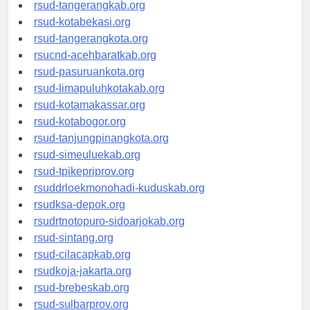
universitasindonesia.org
rsud-tangerangkab.org
rsud-kotabekasi.org
rsud-tangerangkota.org
rsucnd-acehbaratkab.org
rsud-pasuruankota.org
rsud-limapuluhkotakab.org
rsud-kotamakassar.org
rsud-kotabogor.org
rsud-tanjungpinangkota.org
rsud-simeuluekab.org
rsud-tpikepriprov.org
rsuddrloekmonohadi-kuduskab.org
rsudksa-depok.org
rsudrtnotopuro-sidoarjokab.org
rsud-sintang.org
rsud-cilacapkab.org
rsudkoja-jakarta.org
rsud-brebeskab.org