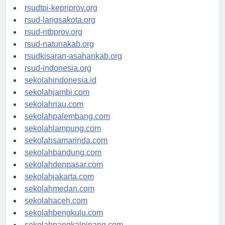
rsud-sulbarprov.org
rsudtpi-kepriprov.org
rsud-langsakota.org
rsud-ntbprov.org
rsud-natunakab.org
rsudkisaran-asahankab.org
rsud-indonesia.org
sekolahindonesia.id
sekolahjambi.com
sekolahriau.com
sekolahpalembang.com
sekolahlampung.com
sekolahsamarinda.com
sekolahbandung.com
sekolahdenpasar.com
sekolahjakarta.com
sekolahmedan.com
sekolahaceh.com
sekolahbengkulu.com