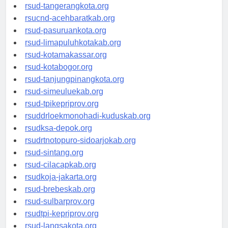
rsud-kotabekasi.org
rsud-tangerangkota.org
rsucnd-acehbaratkab.org
rsud-pasuruankota.org
rsud-limapuluhkotakab.org
rsud-kotamakassar.org
rsud-kotabogor.org
rsud-tanjungpinangkota.org
rsud-simeuluekab.org
rsud-tpikepriprov.org
rsuddrloekmonohadi-kuduskab.org
rsudksa-depok.org
rsudrtnotopuro-sidoarjokab.org
rsud-sintang.org
rsud-cilacapkab.org
rsudkoja-jakarta.org
rsud-brebeskab.org
rsud-sulbarprov.org
rsudtpi-kepriprov.org