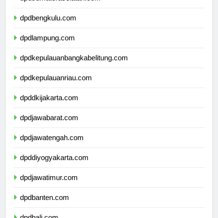
dpdsumateraselatan.com
dpdbengkulu.com
dpdlampung.com
dpdkepulauanbangkabelitung.com
dpdkepulauanriau.com
dpddkijakarta.com
dpdjawabarat.com
dpdjawatengah.com
dpddiyogyakarta.com
dpdjawatimur.com
dpdbanten.com