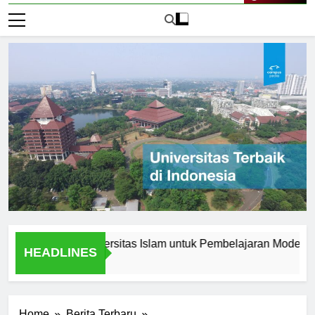
Live Now
Inovasi di Universitas Islam untuk Pembelajaran Modern
HEADLINES
1