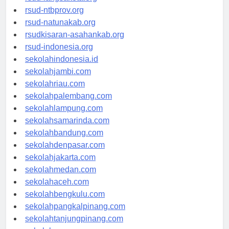
rsud-langsakota.org
rsud-ntbprov.org
rsud-natunakab.org
rsudkisaran-asahankab.org
rsud-indonesia.org
sekolahindonesia.id
sekolahjambi.com
sekolahriau.com
sekolahpalembang.com
sekolahlampung.com
sekolahsamarinda.com
sekolahbandung.com
sekolahdenpasar.com
sekolahjakarta.com
sekolahmedan.com
sekolahaceh.com
sekolahbengkulu.com
sekolahpangkalpinang.com
sekolahtanjungpinang.com