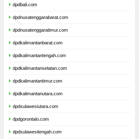
dpdbali.com
dpdnusatenggarabarat.com
dpdnusatenggaratimur.com
dpdkalimantanbarat.com
dpdkalimantantengah.com
dpdkalimantanselatan.com
dpdkalimantantimur.com
dpdkalimantanutara.com
dpdsulawesiutara.com
dpdgorontalo.com
dpdsulawesitengah.com