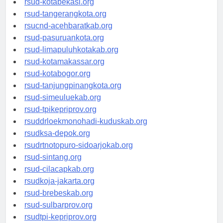
rsud-kotabekasi.org
rsud-tangerangkota.org
rsucnd-acehbaratkab.org
rsud-pasuruankota.org
rsud-limapuluhkotakab.org
rsud-kotamakassar.org
rsud-kotabogor.org
rsud-tanjungpinangkota.org
rsud-simeuluekab.org
rsud-tpikepriprov.org
rsuddrloekmonohadi-kuduskab.org
rsudksa-depok.org
rsudrtnotopuro-sidoarjokab.org
rsud-sintang.org
rsud-cilacapkab.org
rsudkoja-jakarta.org
rsud-brebeskab.org
rsud-sulbarprov.org