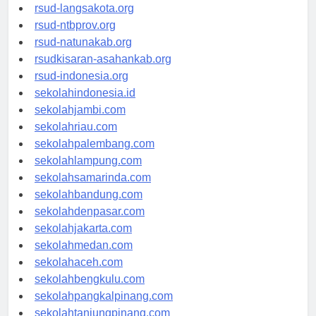
rsudtpi-kepriprov.org
rsud-langsakota.org
rsud-ntbprov.org
rsud-natunakab.org
rsudkisaran-asahankab.org
rsud-indonesia.org
sekolahindonesia.id
sekolahjambi.com
sekolahriau.com
sekolahpalembang.com
sekolahlampung.com
sekolahsamarinda.com
sekolahbandung.com
sekolahdenpasar.com
sekolahjakarta.com
sekolahmedan.com
sekolahaceh.com
sekolahbengkulu.com
sekolahpangkalpinang.com