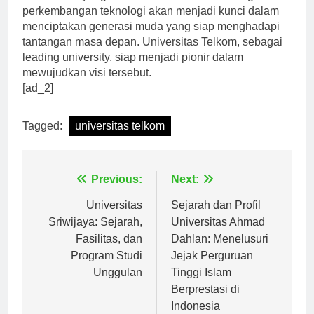
Pendidikan yang berkualitas dan relevan dengan
perkembangan teknologi akan menjadi kunci dalam
menciptakan generasi muda yang siap menghadapi
tantangan masa depan. Universitas Telkom, sebagai
leading university, siap menjadi pionir dalam
mewujudkan visi tersebut.
[ad_2]
Tagged:
universitas telkom
Navigasi
Previous:
Next:
pos
Universitas
Sejarah dan Profil
Sriwijaya: Sejarah,
Universitas Ahmad
Fasilitas, dan
Dahlan: Menelusuri
Program Studi
Jejak Perguruan
Unggulan
Tinggi Islam
Berprestasi di