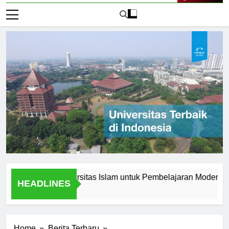
Live Now
novasi di Universitas Islam untuk Pembelajaran Modern
K
HEADLINES
1 