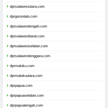
dprkalimantanutara.com
dprsulawesiutara.com
dprgorontalo.com
dprsulawesitengah.com
dprsulawesibarat.com
dprsulawesiselatan.com
dprsulawesitenggara.com
dprmaluku.com
dprmalukuutara.com
dprpapua.com
dprpapuaselatan.com