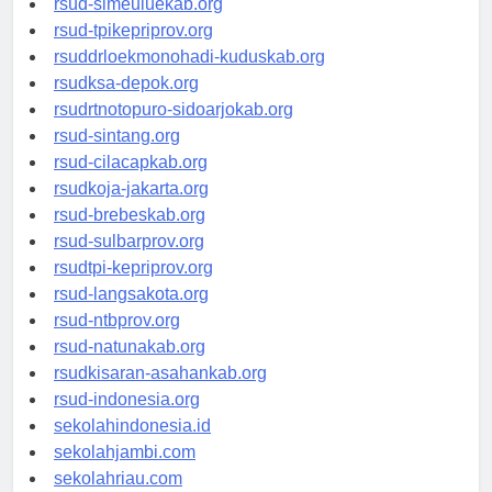
rsud-simeuluekab.org
rsud-tpikepriprov.org
rsuddrloekmonohadi-kuduskab.org
rsudksa-depok.org
rsudrtnotopuro-sidoarjokab.org
rsud-sintang.org
rsud-cilacapkab.org
rsudkoja-jakarta.org
rsud-brebeskab.org
rsud-sulbarprov.org
rsudtpi-kepriprov.org
rsud-langsakota.org
rsud-ntbprov.org
rsud-natunakab.org
rsudkisaran-asahankab.org
rsud-indonesia.org
sekolahindonesia.id
sekolahjambi.com