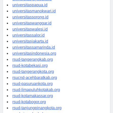
universitasjayapura.id
universitaspapua.id
universitasmanokwari.id
universitassorong.id
universitaswanggar.id
universitaswalesi.id
universitassalor.id
universitasjakarta.id
universitassamarinda.id
universitasindonesia.org
rsud-tangerangkab.org
rsud-kotabekasi.org
rsud-tangerangkota.org
rsucnd-acehbaratkab.org
rsud-pasuruankota.org
rsud-limapuluhkotakab.org
rsud-kotamakassar.org
rsud-kotabogor.org
rsud-tanjungpinangkota.org