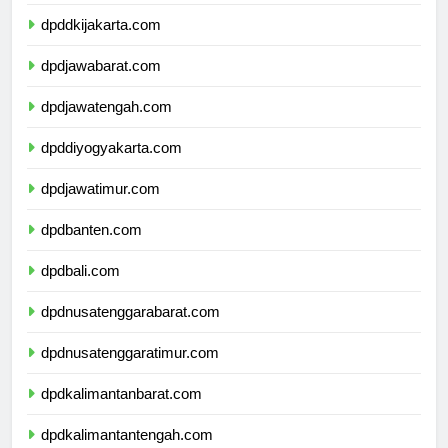
dpdkepulauanriau.com
dpddkijakarta.com
dpdjawabarat.com
dpdjawatengah.com
dpddiyogyakarta.com
dpdjawatimur.com
dpdbanten.com
dpdbali.com
dpdnusatenggarabarat.com
dpdnusatenggaratimur.com
dpdkalimantanbarat.com