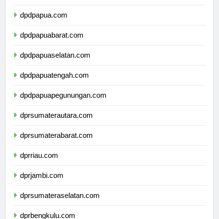
dpdmalukuutara.com
dpdpapua.com
dpdpapuabarat.com
dpdpapuaselatan.com
dpdpapuatengah.com
dpdpapuapegunungan.com
dprsumaterautara.com
dprsumaterabarat.com
dprriau.com
dprjambi.com
dprsumateraselatan.com