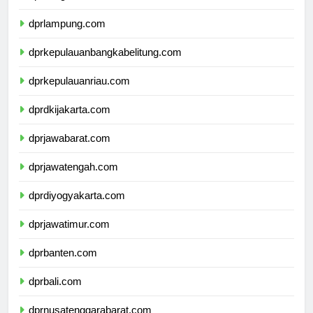
dprbengkulu.com
dprlampung.com
dprkepulauanbangkabelitung.com
dprkepulauanriau.com
dprdkijakarta.com
dprjawabarat.com
dprjawatengah.com
dprdiyogyakarta.com
dprjawatimur.com
dprbanten.com
dprbali.com