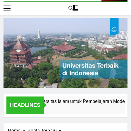
Live Now
Inovasi di Universitas Islam untuk Pembelajaran Modern
HEADLINES
2