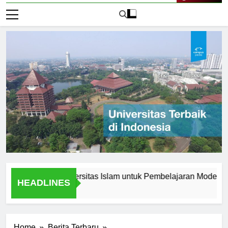
Live Now
novasi di Universitas Islam untuk Pembelajaran Modern
K
HEADLINES
2