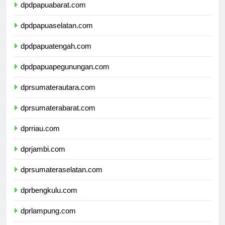
dpdpapuabarat.com
dpdpapuaselatan.com
dpdpapuatengah.com
dpdpapuapegunungan.com
dprsumaterautara.com
dprsumaterabarat.com
dprriau.com
dprjambi.com
dprsumateraselatan.com
dprbengkulu.com
dprlampung.com