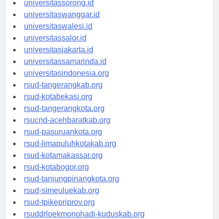
universitassorong.id
universitaswanggar.id
universitaswalesi.id
universitassalor.id
universitasjakarta.id
universitassamarinda.id
universitasindonesia.org
rsud-tangerangkab.org
rsud-kotabekasi.org
rsud-tangerangkota.org
rsucnd-acehbaratkab.org
rsud-pasuruankota.org
rsud-limapuluhkotakab.org
rsud-kotamakassar.org
rsud-kotabogor.org
rsud-tanjungpinangkota.org
rsud-simeuluekab.org
rsud-tpikepriprov.org