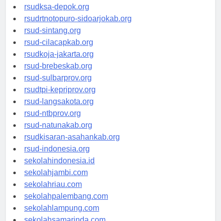
rsuddrloekmonohadi-kuduskab.org
rsudksa-depok.org
rsudrtnotopuro-sidoarjokab.org
rsud-sintang.org
rsud-cilacapkab.org
rsudkoja-jakarta.org
rsud-brebeskab.org
rsud-sulbarprov.org
rsudtpi-kepriprov.org
rsud-langsakota.org
rsud-ntbprov.org
rsud-natunakab.org
rsudkisaran-asahankab.org
rsud-indonesia.org
sekolahindonesia.id
sekolahjambi.com
sekolahriau.com
sekolahpalembang.com
sekolahlampung.com