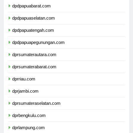
dpdpapuabarat.com
dpdpapuaselatan.com
dpdpapuatengah.com
dpdpapuapegunungan.com
dprsumaterautara.com
dprsumaterabarat.com
dprriau.com
dprjambi.com
dprsumateraselatan.com
dprbengkulu.com
dprlampung.com