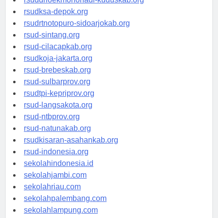
rsuddrloekmonohadi-kuduskab.org
rsudksa-depok.org
rsudrtnotopuro-sidoarjokab.org
rsud-sintang.org
rsud-cilacapkab.org
rsudkoja-jakarta.org
rsud-brebeskab.org
rsud-sulbarprov.org
rsudtpi-kepriprov.org
rsud-langsakota.org
rsud-ntbprov.org
rsud-natunakab.org
rsudkisaran-asahankab.org
rsud-indonesia.org
sekolahindonesia.id
sekolahjambi.com
sekolahriau.com
sekolahpalembang.com