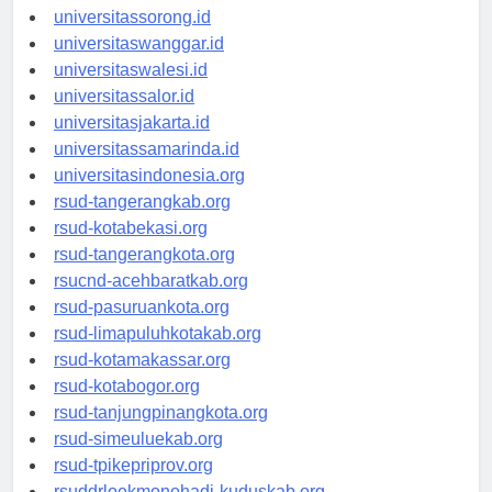
universitasmanokwari.id
universitassorong.id
universitaswanggar.id
universitaswalesi.id
universitassalor.id
universitasjakarta.id
universitassamarinda.id
universitasindonesia.org
rsud-tangerangkab.org
rsud-kotabekasi.org
rsud-tangerangkota.org
rsucnd-acehbaratkab.org
rsud-pasuruankota.org
rsud-limapuluhkotakab.org
rsud-kotamakassar.org
rsud-kotabogor.org
rsud-tanjungpinangkota.org
rsud-simeuluekab.org
rsud-tpikepriprov.org