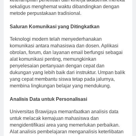
keterampilan penelitian dan kinerja akademik mereka
sekaligus menghemat waktu dibandingkan dengan
metode perpustakaan tradisional.
Saluran Komunikasi yang Ditingkatkan
Teknologi modern telah menyederhanakan
komunikasi antara mahasiswa dan dosen. Aplikasi
obrolan, forum, dan layanan email berfungsi sebagai
alat komunikasi penting, memungkinkan
penyelesaian pertanyaan dengan cepat dan
dukungan yang lebih baik dari instruktur. Umpan balik
yang cepat membantu siswa tetap pada jalurnya,
membina lingkungan belajar yang mendukung.
Analisis Data untuk Personalisasi
Universitas Brawijaya memanfaatkan analisis data
untuk melacak kemajuan mahasiswa dan
mengidentifikasi area yang memerlukan perbaikan.