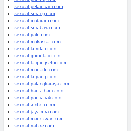
sekolahpadang.com
sekolahpekanbaru.com
sekolahserang.com
sekolahmataram.com
sekolahsurabaya.com
sekolahpalu.com
sekolahmakassar.com
sekolahkendari.com
sekolahgorontalo.com
sekolahtanjungselor.com
sekolahmanado.com
sekolahkupang.com
sekolahpalangkaraya.com
sekolahbanjarbaru.com
sekolahpontianak.com
sekolahambon.com
sekolahjayapura.com
sekolahmanokwari.com