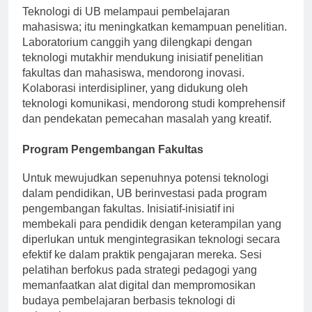
Teknologi di UB melampaui pembelajaran
mahasiswa; itu meningkatkan kemampuan penelitian.
Laboratorium canggih yang dilengkapi dengan
teknologi mutakhir mendukung inisiatif penelitian
fakultas dan mahasiswa, mendorong inovasi.
Kolaborasi interdisipliner, yang didukung oleh
teknologi komunikasi, mendorong studi komprehensif
dan pendekatan pemecahan masalah yang kreatif.
Program Pengembangan Fakultas
Untuk mewujudkan sepenuhnya potensi teknologi
dalam pendidikan, UB berinvestasi pada program
pengembangan fakultas. Inisiatif-inisiatif ini
membekali para pendidik dengan keterampilan yang
diperlukan untuk mengintegrasikan teknologi secara
efektif ke dalam praktik pengajaran mereka. Sesi
pelatihan berfokus pada strategi pedagogi yang
memanfaatkan alat digital dan mempromosikan