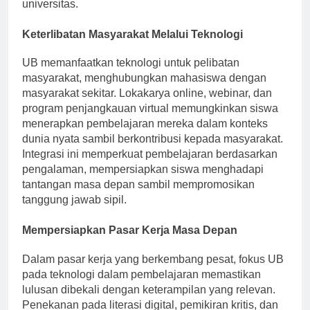
budaya pembelajaran berbasis teknologi di
universitas.
Keterlibatan Masyarakat Melalui Teknologi
UB memanfaatkan teknologi untuk pelibatan
masyarakat, menghubungkan mahasiswa dengan
masyarakat sekitar. Lokakarya online, webinar, dan
program penjangkauan virtual memungkinkan siswa
menerapkan pembelajaran mereka dalam konteks
dunia nyata sambil berkontribusi kepada masyarakat.
Integrasi ini memperkuat pembelajaran berdasarkan
pengalaman, mempersiapkan siswa menghadapi
tantangan masa depan sambil mempromosikan
tanggung jawab sipil.
Mempersiapkan Pasar Kerja Masa Depan
Dalam pasar kerja yang berkembang pesat, fokus UB
pada teknologi dalam pembelajaran memastikan
lulusan dibekali dengan keterampilan yang relevan.