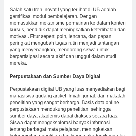
Gamifikasi dalam Pendidikan
Salah satu tren inovatif yang terlihat di UB adalah
gamifikasi modul pembelajaran. Dengan
memasukkan mekanisme permainan ke dalam konten
kursus, pendidik dapat meningkatkan keterlibatan dan
motivasi. Fitur seperti poin, lencana, dan papan
peringkat mengubah tugas rutin menjadi tantangan
yang menyenangkan, mendorong siswa untuk
berpartisipasi secara aktif dan unggul dalam studi
mereka.
Perpustakaan dan Sumber Daya Digital
Perpustakaan digital UB yang luas menyediakan bagi
mahasiswa gudang artikel ilmiah, jurnal, dan makalah
penelitian yang sangat berharga. Basis data online
perpustakaan mendukung penelitian, sehingga
sumber daya akademis dapat diakses secara luas.
Siswa dapat mengeksplorasi banyak informasi
tentang berbagai mata pelajaran, meningkatkan