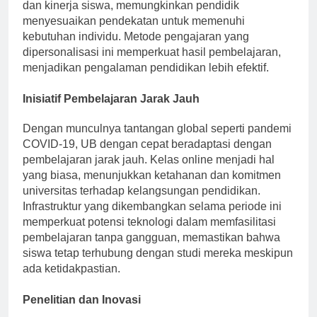
Alat analisis pembelajaran menganalisis keterlibatan
dan kinerja siswa, memungkinkan pendidik
menyesuaikan pendekatan untuk memenuhi
kebutuhan individu. Metode pengajaran yang
dipersonalisasi ini memperkuat hasil pembelajaran,
menjadikan pengalaman pendidikan lebih efektif.
Inisiatif Pembelajaran Jarak Jauh
Dengan munculnya tantangan global seperti pandemi
COVID-19, UB dengan cepat beradaptasi dengan
pembelajaran jarak jauh. Kelas online menjadi hal
yang biasa, menunjukkan ketahanan dan komitmen
universitas terhadap kelangsungan pendidikan.
Infrastruktur yang dikembangkan selama periode ini
memperkuat potensi teknologi dalam memfasilitasi
pembelajaran tanpa gangguan, memastikan bahwa
siswa tetap terhubung dengan studi mereka meskipun
ada ketidakpastian.
Penelitian dan Inovasi