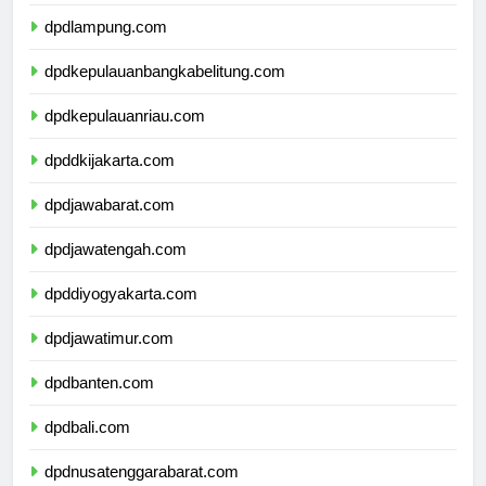
dpdbengkulu.com
dpdlampung.com
dpdkepulauanbangkabelitung.com
dpdkepulauanriau.com
dpddkijakarta.com
dpdjawabarat.com
dpdjawatengah.com
dpddiyogyakarta.com
dpdjawatimur.com
dpdbanten.com
dpdbali.com