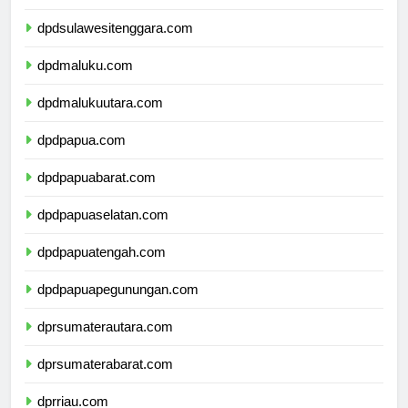
dpdsulawesiselatan.com
dpdsulawesitenggara.com
dpdmaluku.com
dpdmalukuutara.com
dpdpapua.com
dpdpapuabarat.com
dpdpapuaselatan.com
dpdpapuatengah.com
dpdpapuapegunungan.com
dprsumaterautara.com
dprsumaterabarat.com