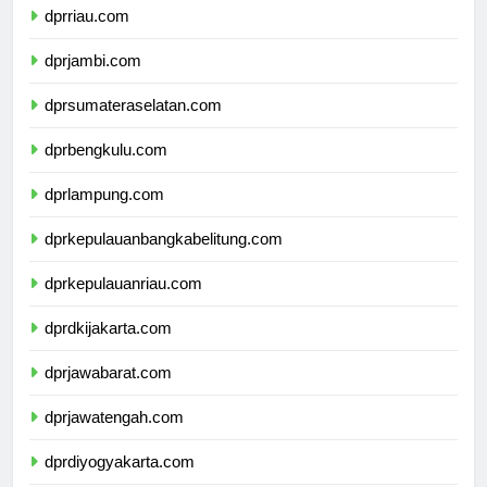
dprriau.com
dprjambi.com
dprsumateraselatan.com
dprbengkulu.com
dprlampung.com
dprkepulauanbangkabelitung.com
dprkepulauanriau.com
dprdkijakarta.com
dprjawabarat.com
dprjawatengah.com
dprdiyogyakarta.com