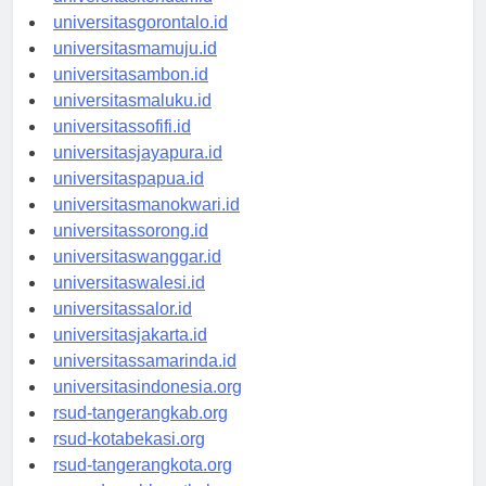
universitaskendari.id
universitasgorontalo.id
universitasmamuju.id
universitasambon.id
universitasmaluku.id
universitassofifi.id
universitasjayapura.id
universitaspapua.id
universitasmanokwari.id
universitassorong.id
universitaswanggar.id
universitaswalesi.id
universitassalor.id
universitasjakarta.id
universitassamarinda.id
universitasindonesia.org
rsud-tangerangkab.org
rsud-kotabekasi.org
rsud-tangerangkota.org