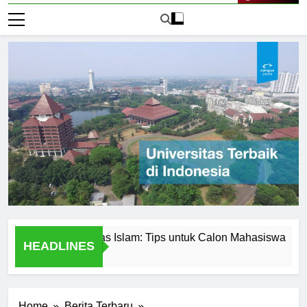
Live Now
n di Universitas Islam: Tips untuk Calon Mahasiswa
Univ
HEADLINES
1 Har