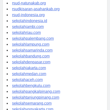
rsud-ntbprov.org
rsud-natunakab.org
rsudkisaran-asahankab.org
rsud-indonesia.org
sekolahindonesia.id
sekolahjambi.com
sekolahriau.com
sekolahpalembang.com
sekolahlampung.com
sekolahsamarinda.com
sekolahbandung.com
sekolahdenpasar.com
sekolahjakarta.com
sekolahmedan.com
sekolahaceh.com
sekolahbengkulu.com
sekolahpangkalpinang.com
sekolahtanjungpinang.com
sekolahsemarang.com