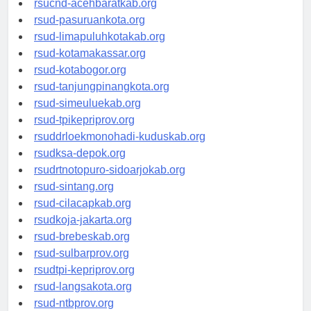
rsucnd-acehbaratkab.org
rsud-pasuruankota.org
rsud-limapuluhkotakab.org
rsud-kotamakassar.org
rsud-kotabogor.org
rsud-tanjungpinangkota.org
rsud-simeuluekab.org
rsud-tpikepriprov.org
rsuddrloekmonohadi-kuduskab.org
rsudksa-depok.org
rsudrtnotopuro-sidoarjokab.org
rsud-sintang.org
rsud-cilacapkab.org
rsudkoja-jakarta.org
rsud-brebeskab.org
rsud-sulbarprov.org
rsudtpi-kepriprov.org
rsud-langsakota.org