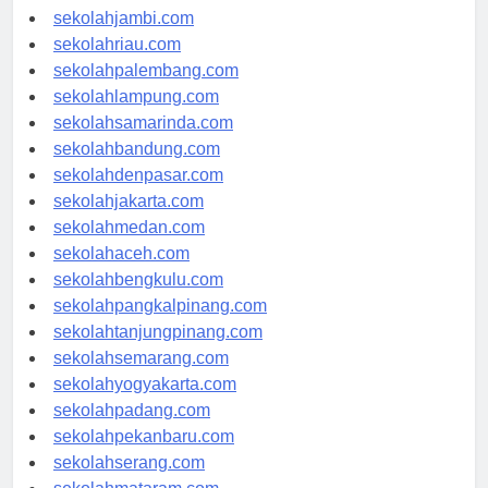
sekolahindonesia.id
sekolahjambi.com
sekolahriau.com
sekolahpalembang.com
sekolahlampung.com
sekolahsamarinda.com
sekolahbandung.com
sekolahdenpasar.com
sekolahjakarta.com
sekolahmedan.com
sekolahaceh.com
sekolahbengkulu.com
sekolahpangkalpinang.com
sekolahtanjungpinang.com
sekolahsemarang.com
sekolahyogyakarta.com
sekolahpadang.com
sekolahpekanbaru.com
sekolahserang.com