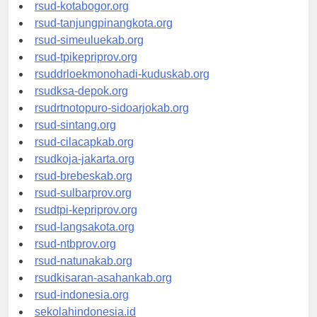
rsud-kotamakassar.org
rsud-kotabogor.org
rsud-tanjungpinangkota.org
rsud-simeuluekab.org
rsud-tpikepriprov.org
rsuddrloekmonohadi-kuduskab.org
rsudksa-depok.org
rsudrtnotopuro-sidoarjokab.org
rsud-sintang.org
rsud-cilacapkab.org
rsudkoja-jakarta.org
rsud-brebeskab.org
rsud-sulbarprov.org
rsudtpi-kepriprov.org
rsud-langsakota.org
rsud-ntbprov.org
rsud-natunakab.org
rsudkisaran-asahankab.org
rsud-indonesia.org