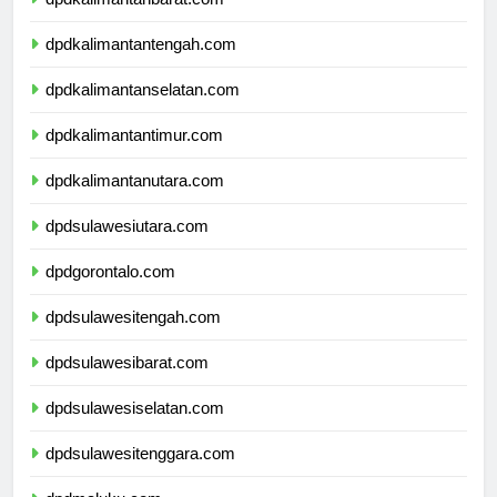
dpdkalimantanbarat.com
dpdkalimantantengah.com
dpdkalimantanselatan.com
dpdkalimantantimur.com
dpdkalimantanutara.com
dpdsulawesiutara.com
dpdgorontalo.com
dpdsulawesitengah.com
dpdsulawesibarat.com
dpdsulawesiselatan.com
dpdsulawesitenggara.com