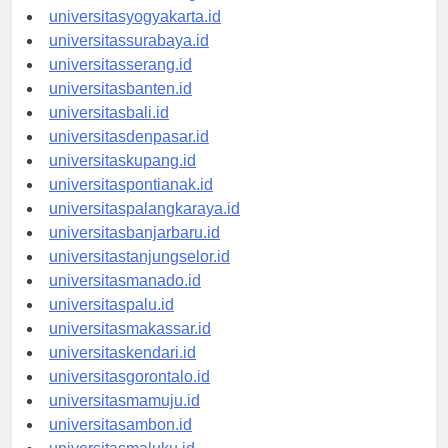
universitassemarang.id
universitasyogyakarta.id
universitassurabaya.id
universitasserang.id
universitasbanten.id
universitasbali.id
universitasdenpasar.id
universitaskupang.id
universitaspontianak.id
universitaspalangkaraya.id
universitasbanjarbaru.id
universitastanjungselor.id
universitasmanado.id
universitaspalu.id
universitasmakassar.id
universitaskendari.id
universitasgorontalo.id
universitasmamuju.id
universitasambon.id