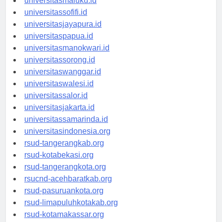
universitasmaluku.id
universitassofifi.id
universitasjayapura.id
universitaspapua.id
universitasmanokwari.id
universitassorong.id
universitaswanggar.id
universitaswalesi.id
universitassalor.id
universitasjakarta.id
universitassamarinda.id
universitasindonesia.org
rsud-tangerangkab.org
rsud-kotabekasi.org
rsud-tangerangkota.org
rsucnd-acehbaratkab.org
rsud-pasuruankota.org
rsud-limapuluhkotakab.org