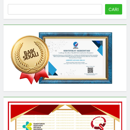
Cari
CARI