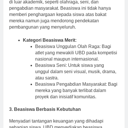
yang telah menunjukkan prestasi luar biasa di bidang
di luar akademik, seperti olahraga, seni, dan
pengabdian masyarakat. Beasiswa ini tidak hanya
memberi penghargaan kepada siswa atas bakat
mereka namun juga mendorong pendekatan
pembangunan yang menyeluruh.
Kategori Beasiswa Merit:
Beasiswa Unggulan Olah Raga: Bagi
atlet yang mewakili UBD pada kompetisi
nasional maupun internasional.
Beasiswa Seni: Untuk siswa yang
unggul dalam seni visual, musik, drama,
atau sastra.
Beasiswa Pengabdian Masyarakat: Bagi
mereka yang banyak terlibat dalam
proyek dan inisiatif komunitas.
3.
Beasiswa Berbasis Kebutuhan
Menyadari tantangan keuangan yang dihadapi