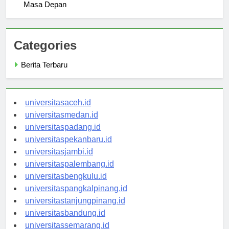
Universitas Islam: Tempat Berkembangnya Pemimpin
Masa Depan
Categories
Berita Terbaru
universitasaceh.id
universitasmedan.id
universitaspadang.id
universitaspekanbaru.id
universitasjambi.id
universitaspalembang.id
universitasbengkulu.id
universitaspangkalpinang.id
universitastanjungpinang.id
universitasbandung.id