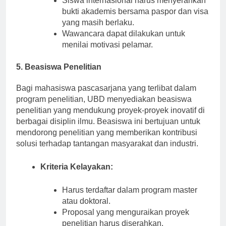
Siswa internasional harus menyerahkan
bukti akademis bersama paspor dan visa
yang masih berlaku.
Wawancara dapat dilakukan untuk
menilai motivasi pelamar.
5.
Beasiswa Penelitian
Bagi mahasiswa pascasarjana yang terlibat dalam
program penelitian, UBD menyediakan beasiswa
penelitian yang mendukung proyek-proyek inovatif di
berbagai disiplin ilmu. Beasiswa ini bertujuan untuk
mendorong penelitian yang memberikan kontribusi
solusi terhadap tantangan masyarakat dan industri.
Kriteria Kelayakan:
Harus terdaftar dalam program master
atau doktoral.
Proposal yang menguraikan proyek