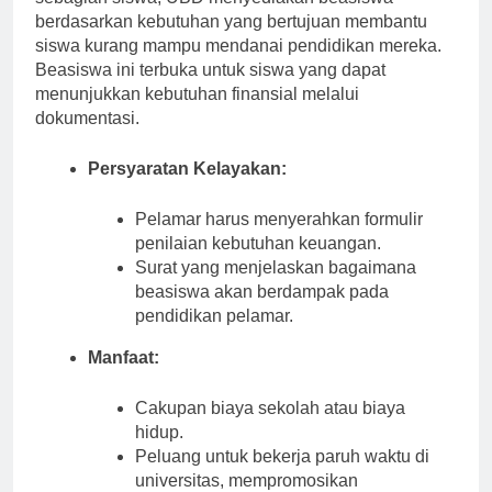
sebagian siswa, UBD menyediakan beasiswa
berdasarkan kebutuhan yang bertujuan membantu
siswa kurang mampu mendanai pendidikan mereka.
Beasiswa ini terbuka untuk siswa yang dapat
menunjukkan kebutuhan finansial melalui
dokumentasi.
Persyaratan Kelayakan:
Pelamar harus menyerahkan formulir
penilaian kebutuhan keuangan.
Surat yang menjelaskan bagaimana
beasiswa akan berdampak pada
pendidikan pelamar.
Manfaat:
Cakupan biaya sekolah atau biaya
hidup.
Peluang untuk bekerja paruh waktu di