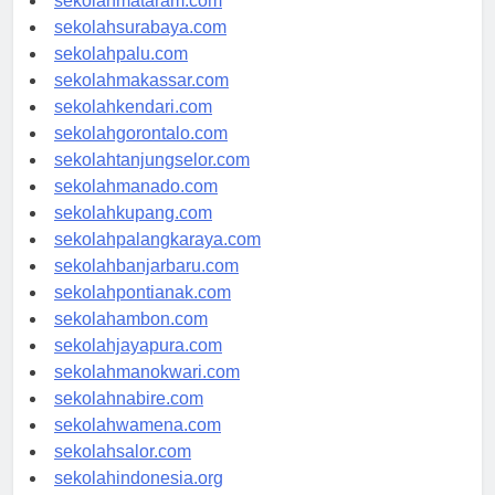
sekolahmataram.com
sekolahsurabaya.com
sekolahpalu.com
sekolahmakassar.com
sekolahkendari.com
sekolahgorontalo.com
sekolahtanjungselor.com
sekolahmanado.com
sekolahkupang.com
sekolahpalangkaraya.com
sekolahbanjarbaru.com
sekolahpontianak.com
sekolahambon.com
sekolahjayapura.com
sekolahmanokwari.com
sekolahnabire.com
sekolahwamena.com
sekolahsalor.com