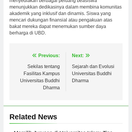
menyediakan berbagai peluang beasiswa
menunjukkan dedikasinya dalam membina komunitas
akademik yang inklusif dan dinamis. Siswa yang
mencari dukungan finansial atau pengakuan atas
bakat mereka dapat menemukan sumber daya
berharga di UBD.
Navigasi
Previous:
Next:
pos
Sekilas tentang
Sejarah dan Evolusi
Fasilitas Kampus
Universitas Buddhi
Universitas Buddhi
Dharma
Dharma
Related News