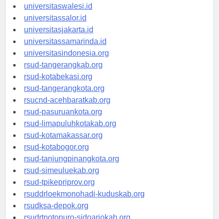
universitaswanggar.id
universitaswalesi.id
universitassalor.id
universitasjakarta.id
universitassamarinda.id
universitasindonesia.org
rsud-tangerangkab.org
rsud-kotabekasi.org
rsud-tangerangkota.org
rsucnd-acehbaratkab.org
rsud-pasuruankota.org
rsud-limapuluhkotakab.org
rsud-kotamakassar.org
rsud-kotabogor.org
rsud-tanjungpinangkota.org
rsud-simeuluekab.org
rsud-tpikepriprov.org
rsuddrloekmonohadi-kuduskab.org
rsudksa-depok.org