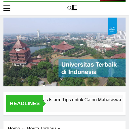
Live Now
an di Universitas Islam: Tips untuk Calon Mahasiswa
Uni
HEADLINES
1 Ha