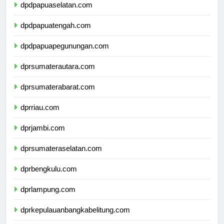
dpdpapuaselatan.com
dpdpapuatengah.com
dpdpapuapegunungan.com
dprsumaterautara.com
dprsumaterabarat.com
dprriau.com
dprjambi.com
dprsumateraselatan.com
dprbengkulu.com
dprlampung.com
dprkepulauanbangkabelitung.com