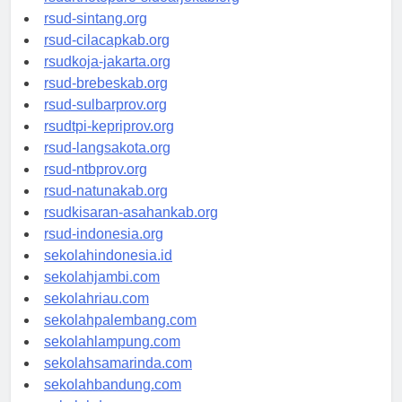
rsudrtnotopuro-sidoarjokab.org
rsud-sintang.org
rsud-cilacapkab.org
rsudkoja-jakarta.org
rsud-brebeskab.org
rsud-sulbarprov.org
rsudtpi-kepriprov.org
rsud-langsakota.org
rsud-ntbprov.org
rsud-natunakab.org
rsudkisaran-asahankab.org
rsud-indonesia.org
sekolahindonesia.id
sekolahjambi.com
sekolahriau.com
sekolahpalembang.com
sekolahlampung.com
sekolahsamarinda.com
sekolahbandung.com